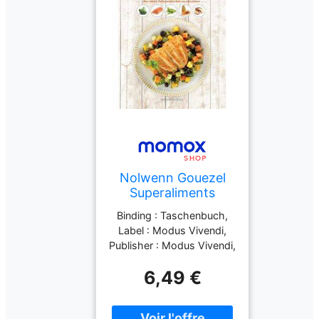
Ortez, languages : french
Nolwenn Gouezel
Superaliments
Arthrite : Pour
Binding : Taschenbuch,
Réduire
Label : Modus Vivendi,
L'Inflammation Dans
Publisher : Modus Vivendi,
Vos Articulations
medium : Taschenbuch,
6,49 €
publicationDate : 2016-
10-14, authors : Nolwenn
Gouezel, Collectif, ISBN :