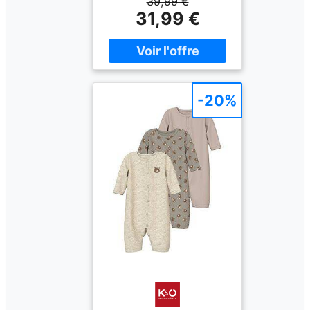
39,99 €
3 Deux avec imprimé Un
31,99 €
de couleur unie Boutons-
pression pratiques Nom
de la couleur : Kaki vintage
Composition : 95 %
coton, 5 % élasthanne
-20%