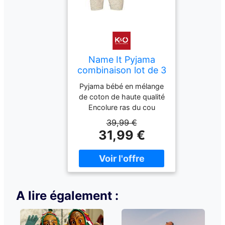
Name It Pyjama
combinaison lot de 3
NBNNIGHTSUIT
Pyjama bébé en mélange
beige 80
de coton de haute qualité
Encolure ras du cou
Coupe confortable Lot de
39,99 €
3 Deux avec imprimé Un
31,99 €
de couleur unie Boutons-
pression pratiques Nom
de la couleur : Kaki vintage
Composition : 95 %
coton, 5 % élasthanne
A lire également :