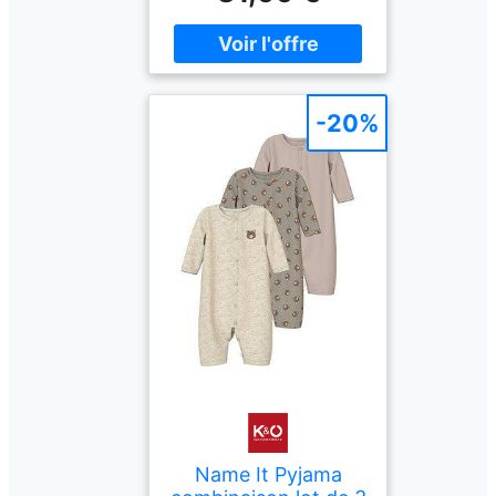
pression pratiques Nom
de la couleur : Kaki vintage
Composition : 95 %
coton, 5 % élasthanne
-20%
Name It Pyjama