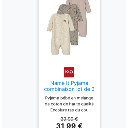
Name It Pyjama
combinaison lot de 3
NBNNIGHTSUIT
Pyjama bébé en mélange
beige 86
de coton de haute qualité
Encolure ras du cou
Coupe confortable Lot de
39,99 €
3 Deux avec imprimé Un
31,99 €
de couleur unie Boutons-