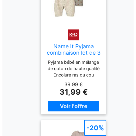
Name It Pyjama
combinaison lot de 3
NBNNIGHTSUIT
Pyjama bébé en mélange
beige 68
de coton de haute qualité
Encolure ras du cou
Coupe confortable Lot de
39,99 €
3 Deux avec imprimé Un
31,99 €
de couleur unie Boutons-
pression pratiques Nom
de la couleur : Kaki vintage
Composition : 95 %
coton, 5 % élasthanne
-20%