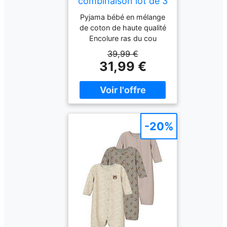
combinaison lot de 3
NBNNIGHTSUIT
Pyjama bébé en mélange
beige 74
de coton de haute qualité
Encolure ras du cou
Coupe confortable Lot de
39,99 €
3 Deux avec imprimé Un
31,99 €
de couleur unie Boutons-
pression pratiques Nom
de la couleur : Kaki vintage
Composition : 95 %
coton, 5 % élasthanne
-20%