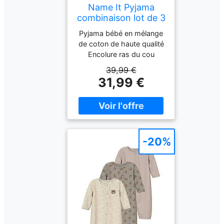
Name It Pyjama
combinaison lot de 3
NBNNIGHTSUIT
Pyjama bébé en mélange
beige 56
de coton de haute qualité
Encolure ras du cou
Coupe confortable Lot de
39,99 €
3 Deux avec imprimé Un
31,99 €
de couleur unie Boutons-
pression pratiques Nom
de la couleur : Kaki vintage
Composition : 95 %
coton, 5 % élasthanne
-20%